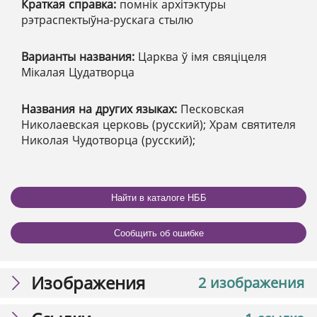
Краткая справка:
помнік архітэктуры
рэтраспектыўна-рускага стылю
Варианты названия:
Царква ў імя свяціцеля
Мікалая Цудатворца
Названия на других языках:
Песковская
Николаевская церковь (русский); Храм святителя
Николая Чудотворца (русский);
Найти в каталоге НББ
Сообщить об ошибке
Изображения
2 изображения