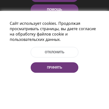
ПОМОЩЬ
Сайт использует cookies. Продолжая
просматривать страницы, вы даете согласие
на обработку файлов cookie и
пользовательских данных.
ОТКЛОНИТЬ
Пр-т Независимости 116
г. Минск, Республика Беларусь, 220114
Тел.: (+375 17) 368 37 37, Факс: (+375 17)
ПРИНЯТЬ
368 97 06
Эл. почта: inbox@nlb.by
Все права защищены
«Национальная библиотека