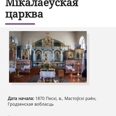
Мікалаеўская
царква
Дата начала:
1870 Пескі, в., Мастоўскі раён,
Гродзенская вобласць