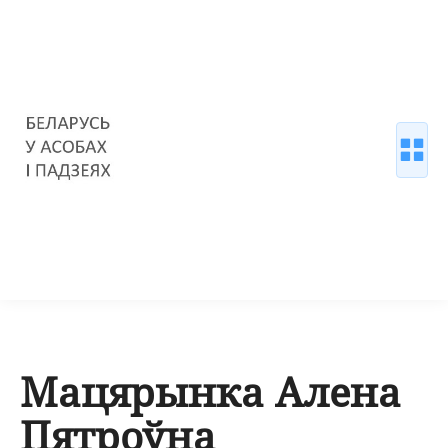
Мацярынка Алена
Пятроўна