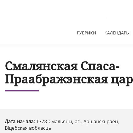
РУБРИКИ
КАЛЕНДАРЬ
Смалянская Спаса-
Праабражэнская цар
Дата начала:
1778 Смальяны, аг., Аршанскі раён,
Віцебская вобласць