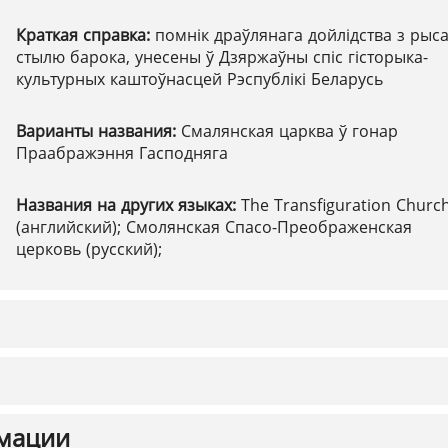
Краткая справка:
помнік драўлянага дойлідства з рыс
стылю барока, унесены ў Дзяржаўны спіс гісторыка-
культурных каштоўнасцей Рэспублікі Беларусь
Варианты названия:
Смалянская царква ў гонар
Праабражэння Гасподняга
Названия на других языках:
The Transfiguration Churc
(английский); Смолянская Спасо-Преображенская
церковь (русский);
мации