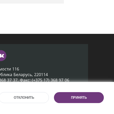
мости 116
ублика Беларусь, 220114
 368 37 37, Факс: (+375 17) 368 97 06
ox@nlb.by
ОТКЛОНИТЬ
ПРИНЯТЬ
Разработка сайта:
mrsoft.by
Техподдержка:
pras.by