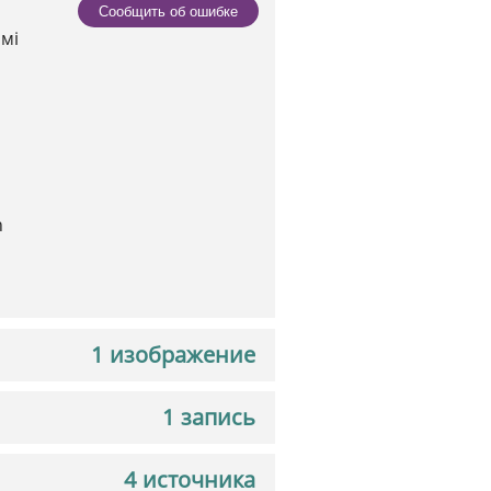
Сообщить об ошибке
амі
h
1 изображение
1 запись
4 источника