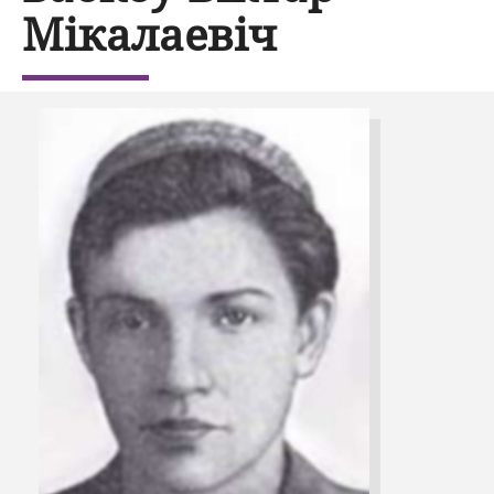
Мікалаевіч