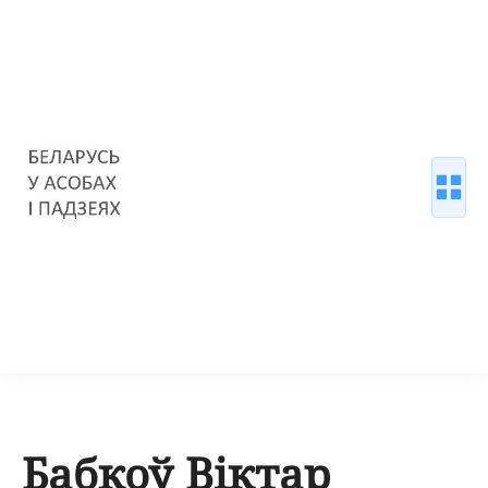
Бабкоў Віктар