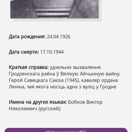
Дата рождения:
24.04.1926
Дата смерти:
17.10.1944
Краткая справка:
удзельнік вызвалення
Гродзенскага раёна ў Вялікую Айчынную вайну,
Герой Савецкага Саюза (1945), кавалер ордэна
Леніна, імя якога носіць адна з вуліц у Гродне
Имена на других языках:
Бобков Виктор
Николаевич (русский);