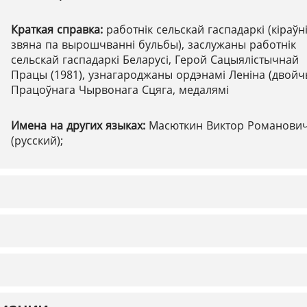
Краткая справка:
работнік сельскай гаспадаркі (кіраўн
звяна па вырошчванні бульбы), заслужаны работнік
сельскай гаспадаркі Беларусі, Герой Сацыялістычнай
Працы (1981), узнагароджаны ордэнамі Леніна (двойч
Працоўнага Чырвонага Сцяга, медалямі
Имена на других языках:
Масюткин Виктор Романови
(русский);