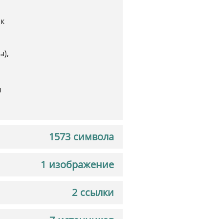
ік
ы),
ч
1573 символа
1 изображение
2 ссылки