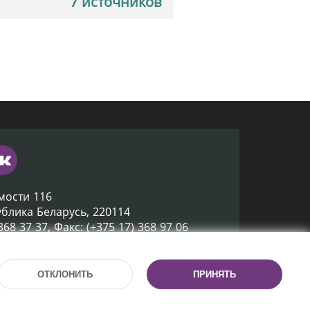
7 источников
мости 116
ублика Беларусь, 220114
 368 37 37, Факс: (+375 17) 368 97 06
ox@nlb.by
ОТКЛОНИТЬ
ПРИНЯТЬ
Разработка сайта:
mrsoft.by
Техподдержка:
pras.by