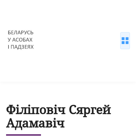
Філіповіч Сяргей
Адамавіч