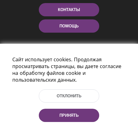
КОНТАКТЫ
ПОМОЩЬ
Сайт использует cookies. Продолжая
просматривать страницы, вы даете согласие
на обработку файлов cookie и
пользовательских данных.
Пр-т Независимости 116
г. Минск, Республика Беларусь, 220114
ОТКЛОНИТЬ
Тел.: (+375 17) 368 37 37, Факс: (+375 17)
368 97 06
Эл. почта: inbox@nlb.by
ПРИНЯТЬ