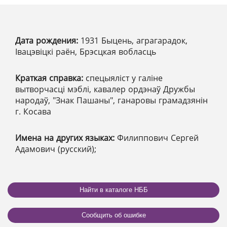
Дата рождения:
1931 Быцень, аграгарадок,
Івацэвіцкі раён, Брэсцкая вобласць
Краткая справка:
спецыяліст у галіне
вытворчасці мэблі, кавалер ордэнаў Дружбы
народаў, "Знак Пашаны", ганаровы грамадзянін
г. Косава
Имена на других языках:
Филиппович Сергей
Адамович (русский);
Найти в каталоге НББ
Сообщить об ошибке