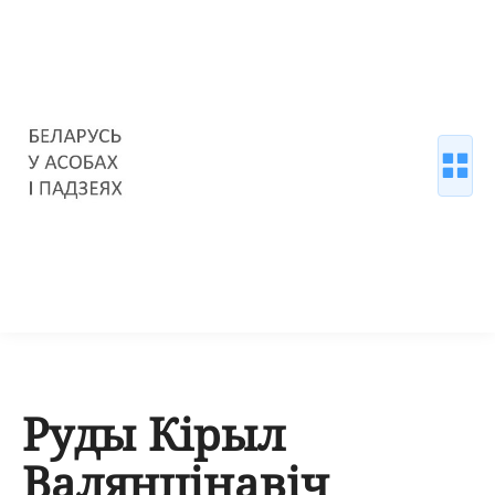
Руды Кірыл
Валянцінавіч