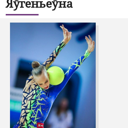
Яўгеньеўна