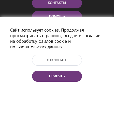
КОНТАКТЫ
ПОМОЩЬ
Сайт использует cookies. Продолжая
просматривать страницы, вы даете согласие
на обработку файлов cookie и
пользовательских данных.
ОТКЛОНИТЬ
Пр-т Независимости 116
г. Минск, Республика Беларусь, 220114
Тел.: (+375 17) 368 37 37, Факс: (+375 17)
ПРИНЯТЬ
368 97 06
Эл. почта: inbox@nlb.by
Все права защищены