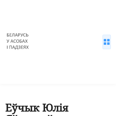
Еўчык Юлія