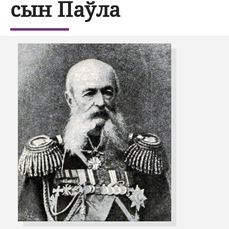
сын Паўла