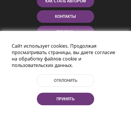
КАК СТАТЬ АВТОРОМ
КОНТАКТЫ
ПОМОЩЬ
Сайт использует cookies. Продолжая
просматривать страницы, вы даете согласие
на обработку файлов cookie и
пользовательских данных.
ОТКЛОНИТЬ
Пр-т Независимости 116
г. Минск, Республика Беларусь, 220114
ПРИНЯТЬ
Тел.: (+375 17) 368 37 37, Факс: (+375 17)
368 97 06
Эл. почта: inbox@nlb.by