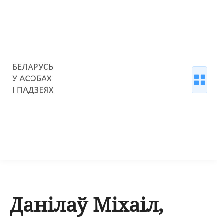
Данілаў Міхаіл,