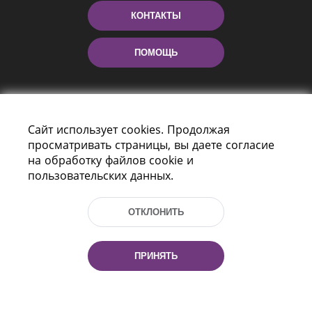
КОНТАКТЫ
ПОМОЩЬ
Сайт использует cookies. Продолжая
просматривать страницы, вы даете согласие
на обработку файлов cookie и
пользовательских данных.
Пр-т Независимости 116
г. Минск, Республика Беларусь, 220114
ОТКЛОНИТЬ
Тел.: (+375 17) 368 37 37, Факс: (+375 17)
368 97 06
Эл. почта: inbox@nlb.by
ПРИНЯТЬ
Все права защищены