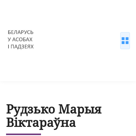
Рудзько Марыя
Віктараўна