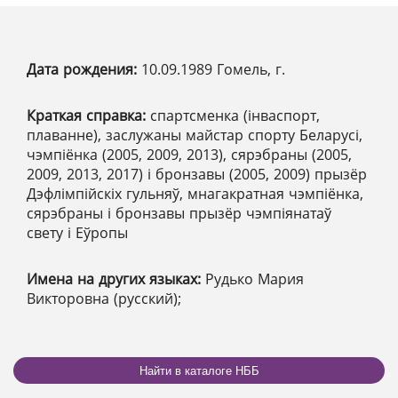
Дата рождения:
10.09.1989 Гомель, г.
Краткая справка:
спартсменка (інваспорт,
плаванне), заслужаны майстар спорту Беларусі,
чэмпіёнка (2005, 2009, 2013), сярэбраны (2005,
2009, 2013, 2017) і бронзавы (2005, 2009) прызёр
Дэфлімпійскіх гульняў, мнагакратная чэмпіёнка,
сярэбраны і бронзавы прызёр чэмпіянатаў
свету і Еўропы
Имена на других языках:
Рудько Мария
Викторовна (русский);
Найти в каталоге НББ