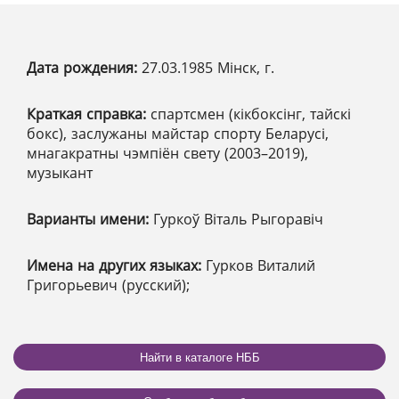
Дата рождения:
27.03.1985 Мінск, г.
Краткая справка:
спартсмен (кікбоксінг, тайскі
бокс), заслужаны майстар спорту Беларусі,
мнагакратны чэмпіён свету (2003–2019),
музыкант
Варианты имени:
Гуркоў Віталь Рыгоравіч
Имена на других языках:
Гурков Виталий
Григорьевич (русский);
Найти в каталоге НББ