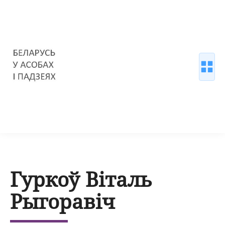
Гуркоў Віталь
Рыгоравіч