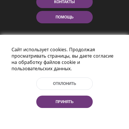
КОНТАКТЫ
ПОМОЩЬ
Сайт использует cookies. Продолжая
просматривать страницы, вы даете согласие
на обработку файлов cookie и
пользовательских данных.
Пр-т Независимости 116
г. Минск, Республика Беларусь, 220114
ОТКЛОНИТЬ
Тел.: (+375 17) 368 37 37, Факс: (+375 17)
368 97 06
Эл. почта: inbox@nlb.by
ПРИНЯТЬ
Все права защищены