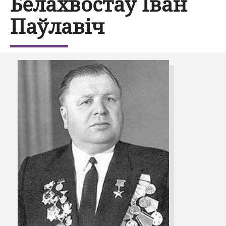
Белахвостаў Іван
Паўлавіч