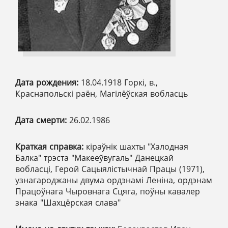
Дата рождения:
18.04.1918 Горкі, в.,
Краснапольскі раён, Магілёўская вобласць
Дата смерти:
26.02.1986
Краткая справка:
кіраўнік шахты "Халодная
Балка" трэста "Макееўвугаль" Данецкай
вобласці, Герой Сацыялістычнай Працы (1971),
узнагароджаны двума ордэнамі Леніна, ордэнам
Працоўнага Чыровнага Сцяга, поўны кавалер
знака "Шахцёрская слава"