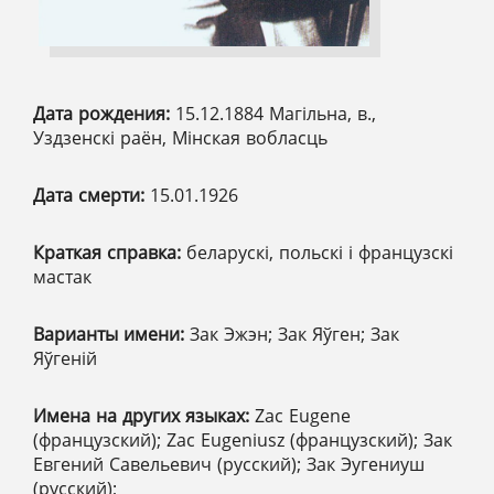
Дата рождения:
15.12.1884 Магільна, в.,
Уздзенскі раён, Мінская вобласць
Дата смерти:
15.01.1926
Краткая справка:
беларускі, польскі і французскі
мастак
Варианты имени:
Зак Эжэн; Зак Яўген; Зак
Яўгеній
Имена на других языках:
Zac Eugene
(французский); Zac Eugeniusz (французский); Зак
Евгений Савельевич (русский); Зак Эугениуш
(русский);