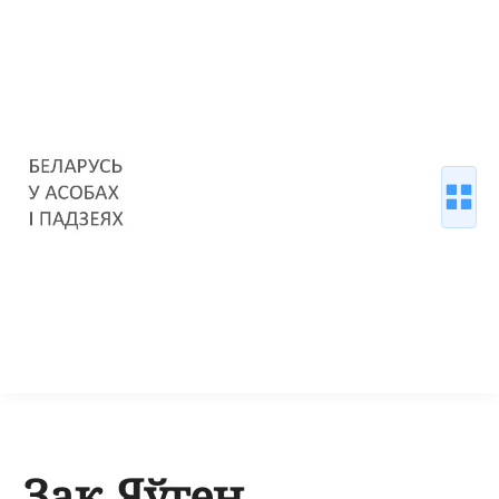
Зак Яўген