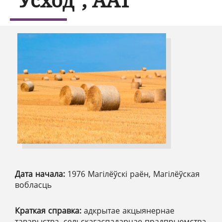
Дата начала:
1976 Магілёўскі раён, Магілёўская
вобласць
Краткая справка:
адкрытае акцыянернае
таварыства, сельскагаспадарчае прадпрыемства