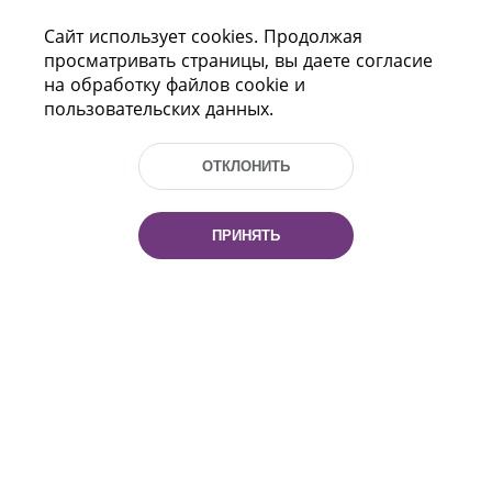
Сайт использует cookies. Продолжая
просматривать страницы, вы даете согласие
на обработку файлов cookie и
пользовательских данных.
ОТКЛОНИТЬ
Пр-т Независимости 116
г. Минск, Республика Беларусь, 220114
Тел.: (+375 17) 368 37 37, Факс: (+375 17)
ПРИНЯТЬ
368 97 06
Эл. почта: inbox@nlb.by
Все права защищены
«Национальная библиотека
Беларуси» 2006 — 2026
Разработка сайта:
mrsoft.by
Техподдержка:
pras.by