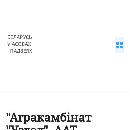
"Агракамбінат
"Усход", ААТ