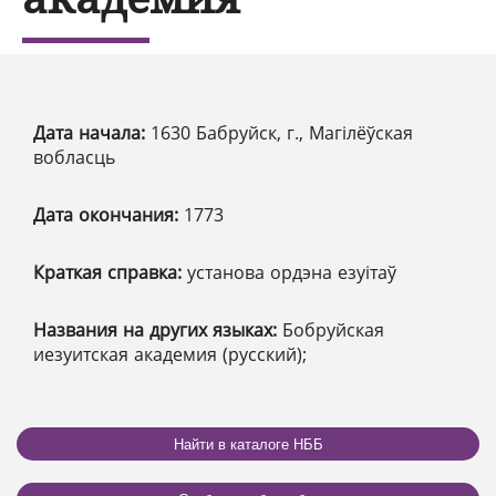
Дата начала:
1630 Бабруйск, г., Магілёўская
вобласць
Дата окончания:
1773
Краткая справка:
установа ордэна езуітаў
Названия на других языках:
Бобруйская
иезуитская академия (русский);
Найти в каталоге НББ