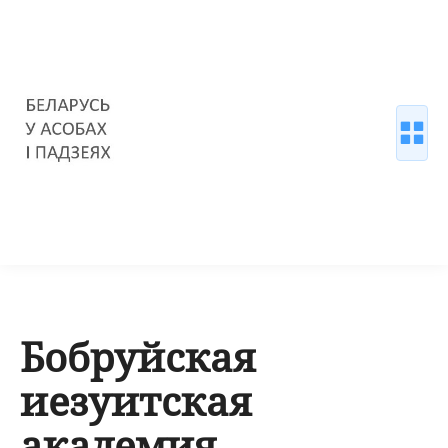
Бобруйская
иезуитская
академия