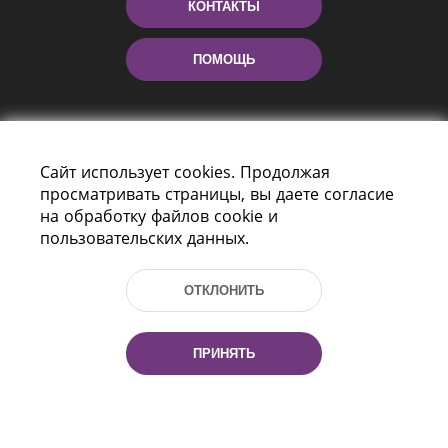
КОНТАКТЫ
ПОМОЩЬ
Сайт использует cookies. Продолжая
просматривать страницы, вы даете согласие
на обработку файлов cookie и
пользовательских данных.
Пр-т Независимости 116
г. Минск, Республика Беларусь, 220114
ОТКЛОНИТЬ
Тел.: (+375 17) 368 37 37, Факс: (+375 17)
368 97 06
Эл. почта: inbox@nlb.by
ПРИНЯТЬ
Все права защищены