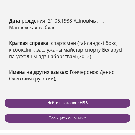
Дата рождения:
21.06.1988 Асіповічы, г.,
Магілёўская вобласць
Краткая справка:
спартсмен (тайландскі бокс,
кікбоксінг), заслужаны майстар спорту Беларусі
па ўсходнім адзінаборствам (2012)
Имена на других языках:
Гончеронок Денис
Олегович (русский);
Найти в каталоге НББ
Сообщить об ошибке