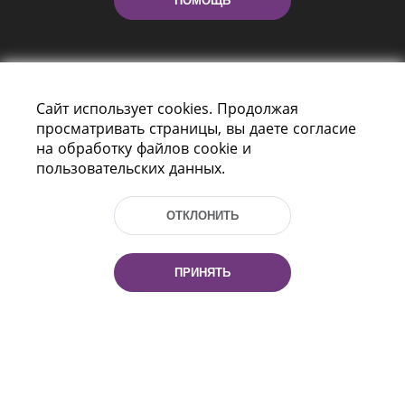
ПОМОЩЬ
Сайт использует cookies. Продолжая
просматривать страницы, вы даете согласие
на обработку файлов cookie и
пользовательских данных.
Пр-т Независимости 116
г. Минск, Республика Беларусь, 220114
Тел.: (+375 17) 368 37 37, Факс: (+375 17)
ОТКЛОНИТЬ
368 97 06
Эл. почта: inbox@nlb.by
ПРИНЯТЬ
Все права защищены
«Национальная библиотека
Беларуси» 2006 — 2026
Разработка сайта:
mrsoft.by