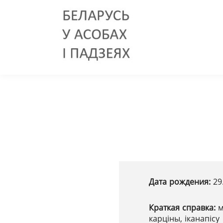
Дата рождения:
29
Краткая справка:
м
карціны, іканапісу