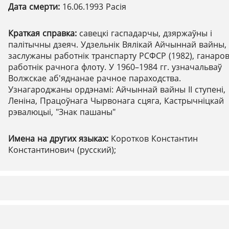
Дата смерти:
16.06.1993 Расія
Краткая справка:
савецкі гаспадарчы, дзяржаўны і
палітычны дзеяч. Удзельнік Вялікай Айчыннай вайны,
заслужаны работнік транспарту РСФСР (1982), ганаро
работнік рачнога флоту. У 1960–1984 гг. узначальваў
Волжскае аб'яднанае рачное параходства.
Узнагароджаны ордэнамі: Айчыннай вайны ІІ ступені,
Леніна, Працоўнага Чырвонага сцяга, Кастрычніцкай
рэвалюцыі, "Знак пашаны"
Имена на других языках:
Коротков Константин
Константинович (русский);