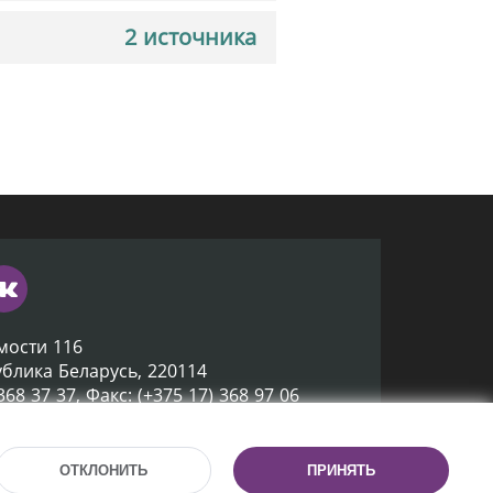
2 источника
мости 116
ублика Беларусь, 220114
 368 37 37, Факс: (+375 17) 368 97 06
ox@nlb.by
ОТКЛОНИТЬ
ПРИНЯТЬ
Разработка сайта:
mrsoft.by