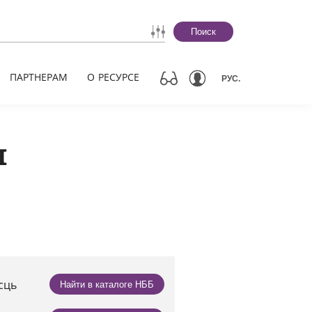
Поиск
ПАРТНЕРАМ
О РЕСУРСЕ
РУС.
н
асць
Найти в каталоге НББ