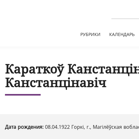
РУБРИКИ
КАЛЕНДАРЬ
Караткоў Канстанці
Канстанцінавіч
Дата рождения:
08.04.1922 Горкі, г., Магілёўская вобл