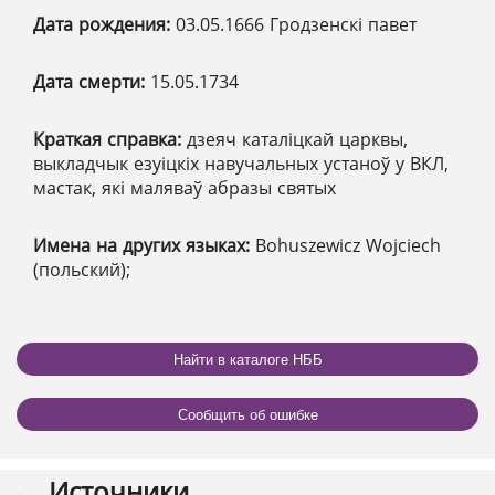
Дата рождения:
03.05.1666 Гродзенскі павет
Дата смерти:
15.05.1734
Краткая справка:
дзеяч каталіцкай царквы,
выкладчык езуіцкіх навучальных устаноў у ВКЛ,
мастак, які маляваў абразы святых
Имена на других языках:
Bohuszewicz Wojciech
(польский);
Найти в каталоге НББ
Сообщить об ошибке
Источники