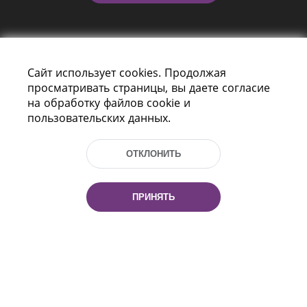
Сайт использует cookies. Продолжая
просматривать страницы, вы даете согласие
на обработку файлов cookie и
пользовательских данных.
Пр-т Независимости 116
г. Минск, Республика Беларусь, 220114
Тел.: (+375 17) 368 37 37, Факс: (+375 17)
ОТКЛОНИТЬ
368 97 06
Эл. почта: inbox@nlb.by
ПРИНЯТЬ
Все права защищены
«Национальная библиотека
Беларуси» 2006 — 2026
Разработка сайта:
mrsoft.by
Техподдержка:
pras.by