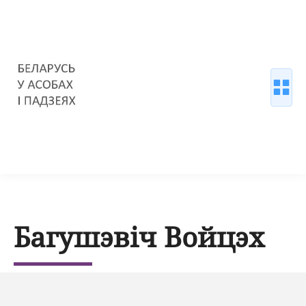
Багушэвіч Войцэх