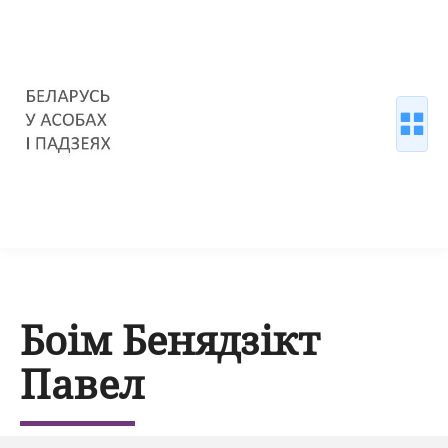
Боім Бенядзікт
Павел