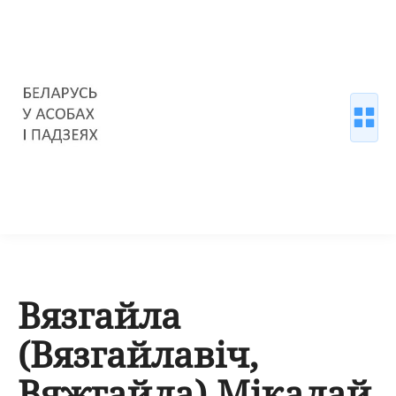
Вязгайла
(Вязгайлавіч,
Вяжгайла) Мікалай