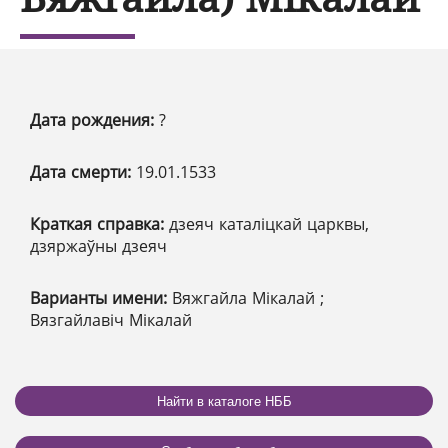
Дата рождения:
?
Дата смерти:
19.01.1533
Краткая справка:
дзеяч каталіцкай царквы,
дзяржаўны дзеяч
Варианты имени:
Вяжгайла Мікалай ;
Вязгайлавіч Мікалай
Найти в каталоге НББ