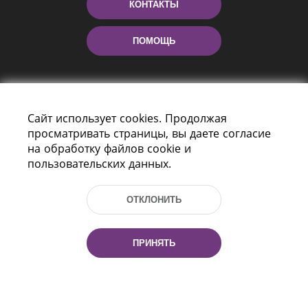
КОНТАКТЫ
ПОМОЩЬ
Сайт использует cookies. Продолжая
просматривать страницы, вы даете согласие
на обработку файлов cookie и
пользовательских данных.
Пр-т Независимости 116
г. Минск, Республика Беларусь, 220114
ОТКЛОНИТЬ
Тел.: (+375 17) 368 37 37, Факс: (+375 17)
368 97 06
Эл. почта: inbox@nlb.by
ПРИНЯТЬ
Все права защищены