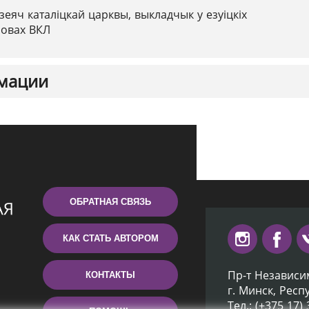
зеяч каталіцкай царквы, выкладчык у езуіцкіх
новах ВКЛ
мации
ОБРАТНАЯ СВЯЗЬ
КАК СТАТЬ АВТОРОМ
Пр-т Независи
КОНТАКТЫ
г. Минск, Респ
Тел.: (+375 17)