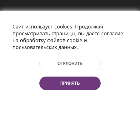
Сайт использует cookies. Продолжая
просматривать страницы, вы даете согласие
на обработку файлов cookie и
пользовательских данных.
Пр-т Независимости 116
г. Минск, Республика Беларусь, 220114
Тел.: (+375 17) 368 37 37, Факс: (+375 17)
ОТКЛОНИТЬ
368 97 06
Эл. почта: inbox@nlb.by
ПРИНЯТЬ
Все права защищены
«Национальная библиотека
Беларуси» 2006 — 2026
Разработка сайта:
mrsoft.by
Техподдержка:
pras.by