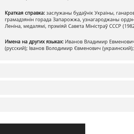
Краткая справка:
заслужаны будаўнік Украіны, ганаро
грамадзянін горада Запарожжа, узнагароджаны ордэ
Леніна, медалямі, прэміяй Савета Міністраў СССР (1982
Имена на других языках:
Иванов Владимир Евменови
(русский); Іванов Володимир Євменович (украинский);