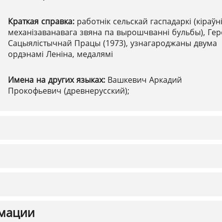
Краткая справка:
работнік сельскай гаспадаркі (кіраўн
механізаванавага звяна па вырошчванні бульбы), Ге
Сацыялістычнай Працы (1973), узнагароджаны двума
ордэнамі Леніна, медалямі
Имена на других языках:
Вашкевич Аркадий
Прокофьевич (древнерусский);
мации