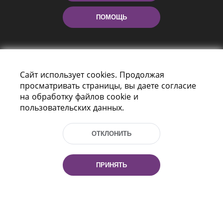
ПОМОЩЬ
Сайт использует cookies. Продолжая
просматривать страницы, вы даете согласие
на обработку файлов cookie и
пользовательских данных.
Пр-т Независимости 116
г. Минск, Республика Беларусь, 220114
Тел.: (+375 17) 368 37 37, Факс: (+375 17)
ОТКЛОНИТЬ
368 97 06
Эл. почта: inbox@nlb.by
ПРИНЯТЬ
Все права защищены
«Национальная библиотека
Беларуси» 2006 — 2026