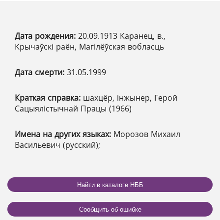
Дата рождения:
20.09.1913 Каранец, в.,
Крычаўскі раён, Магілёўская вобласць
Дата смерти:
31.05.1999
Краткая справка:
шахцёр, інжынер, Герой
Сацыялістычнай Працы (1966)
Имена на других языках:
Морозов Михаил
Васильевич (русский);
Найти в каталоге НББ
Сообщить об ошибке