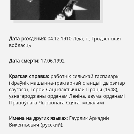
Дата рождения:
04.12.1910 Ліда, г., Гродзенская
вобласць
Дата смерти:
17.06.1992
Краткая справка:
работнік сельскай гаспадаркі
(кіраўнік машынна-трактарнай станцыі, дырэктар
саўгаса), Герой Сацыялістычнай Працы (1948),
узнагароджаны ордэнам Леніна, двума ордэнамі
Працоўнага Чырвонага Сцяга, медалямі
Имена на других языках:
Гаурлик Аркадий
Викентьевич (русский);