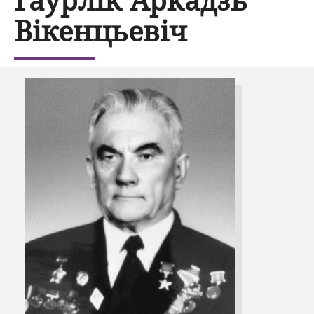
Вікенцьевіч