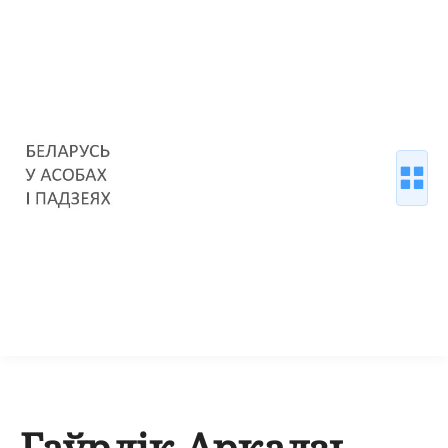
Гаўрлік Аркадзь