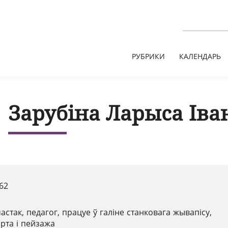
РУБРИКИ
КАЛЕНДАРЬ
Зарубіна Ларыса Іва
62
астак, педагог, працуе ў галіне станковага жывапісу,
рта і пейзажа