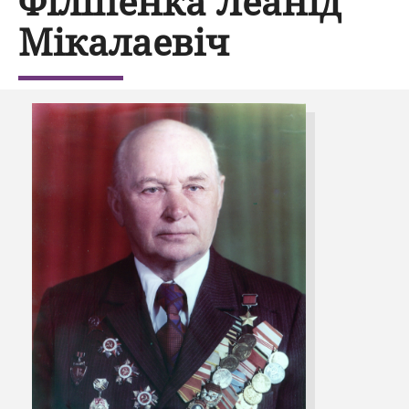
Філіпенка Леанід
Мікалаевіч