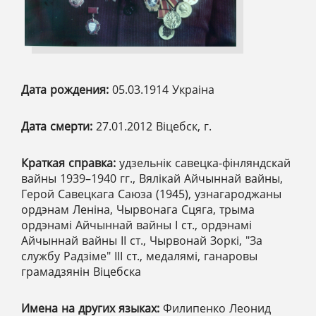
Дата рождения:
05.03.1914 Украіна
Дата смерти:
27.01.2012 Віцебск, г.
Краткая справка:
удзельнік савецка-фінляндскай
вайны 1939–1940 гг., Вялікай Айчыннай вайны,
Герой Савецкага Саюза (1945), узнагароджаны
ордэнам Леніна, Чырвонага Сцяга, трыма
ордэнамі Айчыннай вайны І ст., ордэнамі
Айчыннай вайны ІІ ст., Чырвонай Зоркі, "За
службу Радзіме" ІІІ ст., медалямі, ганаровы
грамадзянін Віцебска
Имена на других языках:
Филипенко Леонид