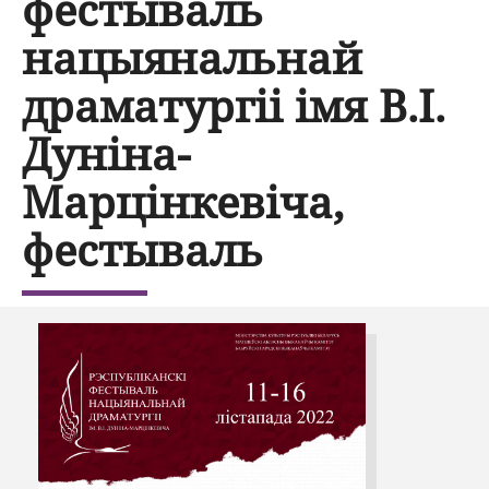
фестываль
нацыянальнай
драматургіі імя В.І.
Дуніна-
Марцінкевіча,
фестываль