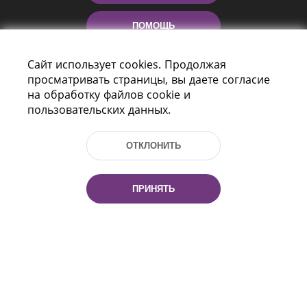
ПОМОЩЬ
Сайт использует cookies. Продолжая
просматривать страницы, вы даете согласие
на обработку файлов cookie и
пользовательских данных.
ОТКЛОНИТЬ
Пр-т Независимости 116
г. Минск, Республика Беларусь, 220114
Тел.: (+375 17) 368 37 37, Факс: (+375 17)
ПРИНЯТЬ
368 97 06
Эл. почта: inbox@nlb.by
Все права защищены
«Национальная библиотека