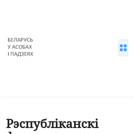
Рэспубліканскі