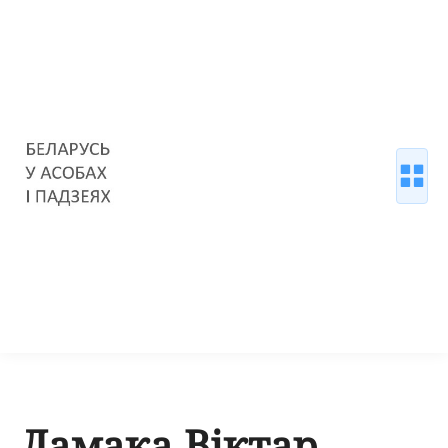
Ламака Віктар