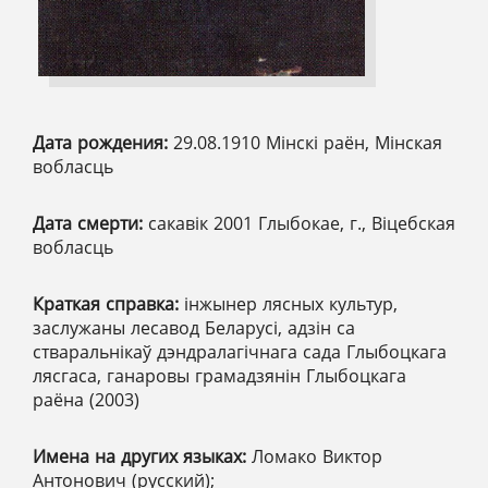
Дата рождения:
29.08.1910 Мінскі раён, Мінская
вобласць
Дата смерти:
сакавік 2001 Глыбокае, г., Віцебская
вобласць
Краткая справка:
інжынер лясных культур,
заслужаны лесавод Беларусі, адзін са
стваральнікаў дэндралагічнага сада Глыбоцкага
лясгаса, ганаровы грамадзянін Глыбоцкага
раёна (2003)
Имена на других языках:
Ломако Виктор
Антонович (русский);