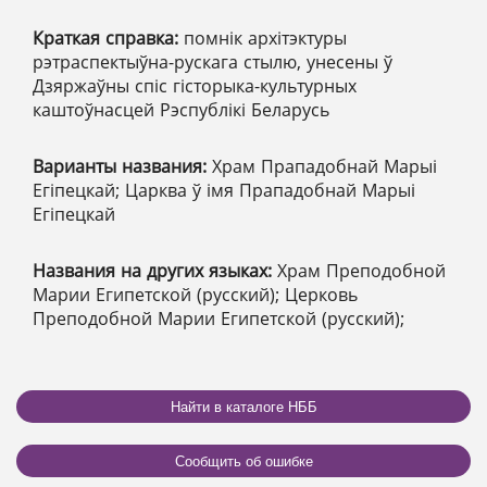
Краткая справка:
помнік архітэктуры
рэтраспектыўна-рускага стылю, унесены ў
Дзяржаўны спіс гісторыка-культурных
каштоўнасцей Рэспублікі Беларусь
Варианты названия:
Храм Прападобнай Марыі
Егіпецкай; Царква ў імя Прападобнай Марыі
Егіпецкай
Названия на других языках:
Храм Преподобной
Марии Египетской (русский); Церковь
Преподобной Марии Египетской (русский);
Найти в каталоге НББ
Сообщить об ошибке