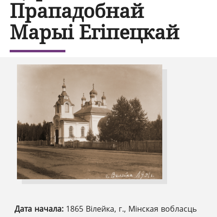
Прападобнай
Марыі Егіпецкай
Дата начала:
1865 Вілейка, г., Мінская вобласць