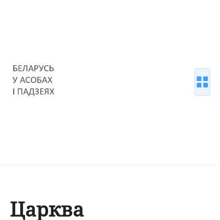
Царква