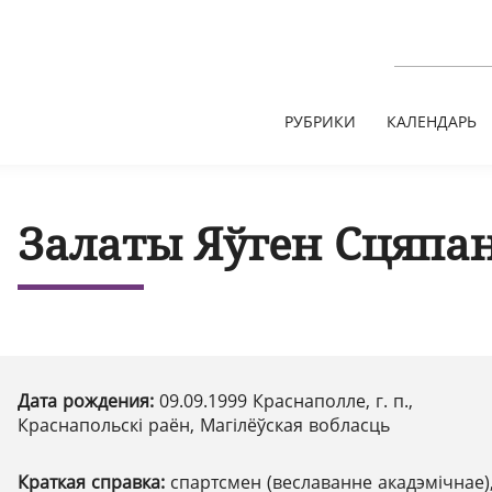
РУБРИКИ
КАЛЕНДАРЬ
Залаты Яўген Сцяпа
Дата рождения:
09.09.1999 Краснаполле, г. п.,
Краснапольскі раён, Магілёўская вобласць
Краткая справка:
спартсмен (веславанне акадэмічнае)