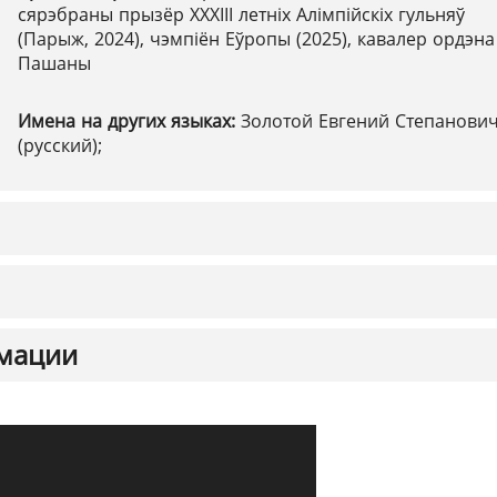
сярэбраны прызёр ХХХІІІ летніх Алімпійскіх гульняў
(Парыж, 2024), чэмпіён Еўропы (2025), кавалер ордэна
Пашаны
Имена на других языках:
Золотой Евгений Степанови
(русский);
мации