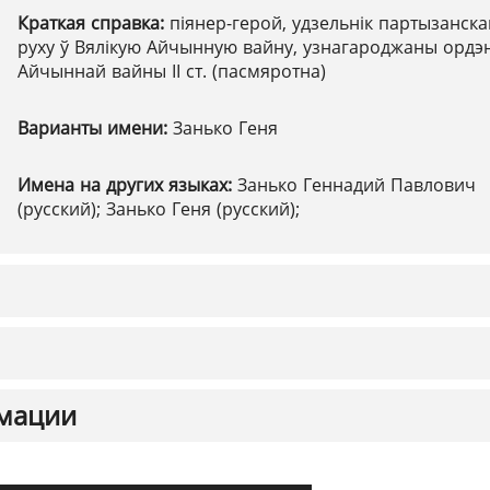
Краткая справка:
піянер-герой, удзельнік партызанска
руху ў Вялікую Айчынную вайну, узнагароджаны ордэ
Айчыннай вайны ІІ ст. (пасмяротна)
Варианты имени:
Занько Геня
Имена на других языках:
Занько Геннадий Павлович
(русский); Занько Геня (русский);
мации