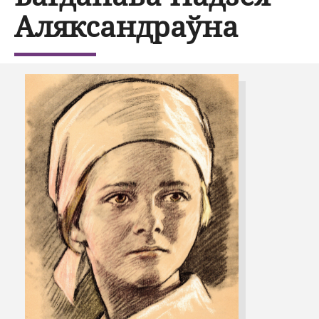
Аляксандраўна