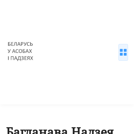
Багданава Надзея