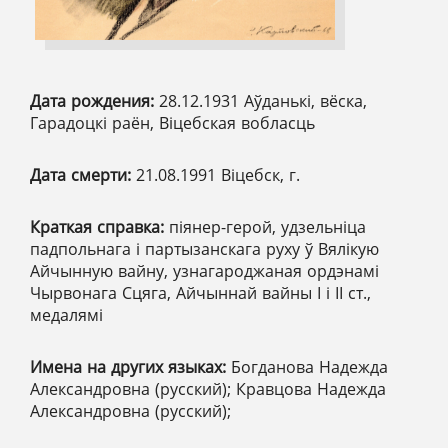
Дата рождения:
28.12.1931 Аўданькі, вёска,
Гарадоцкі раён, Віцебская вобласць
Дата смерти:
21.08.1991 Віцебск, г.
Краткая справка:
піянер-герой, удзельніца
падпольнага і партызанскага руху ў Вялікую
Айчынную вайну, узнагароджаная ордэнамі
Чырвонага Сцяга, Айчыннай вайны І і ІІ ст.,
медалямі
Имена на других языках:
Богданова Надежда
Александровна (русский); Кравцова Надежда
Александровна (русский);