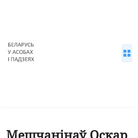
Мешчанінаў Оскар