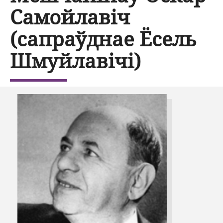
Самойлавіч
(сапраўднае Ёсель
Шмуйлавічі)