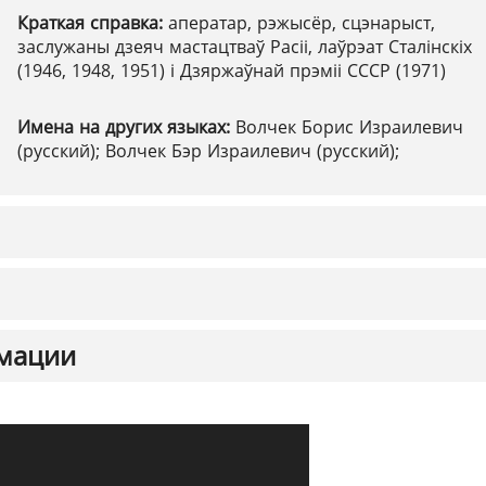
Краткая справка:
аператар, рэжысёр, сцэнарыст,
заслужаны дзеяч мастацтваў Расіі, лаўрэат Сталінскіх
(1946, 1948, 1951) і Дзяржаўнай прэміі СССР (1971)
Имена на других языках:
Волчек Борис Израилевич
(русский); Волчек Бэр Израилевич (русский);
мации