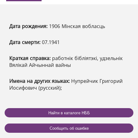
Дата рождения:
1906 Мінская вобласць
Дата смерти:
07.1941
Краткая справка:
работнік бібліятэкі, удзельнік
Вялікай Айчыннай вайны
Имена на других языках:
Нупрейчик Григорий
Иосифович (русский);
Найти в каталоге НББ
Сообщить об ошибке