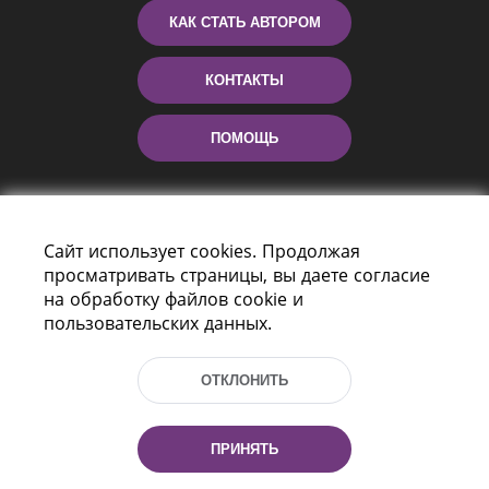
КАК СТАТЬ АВТОРОМ
КОНТАКТЫ
ПОМОЩЬ
Сайт использует cookies. Продолжая
просматривать страницы, вы даете согласие
на обработку файлов cookie и
пользовательских данных.
Пр-т Независимости 116
г. Минск, Республика Беларусь, 220114
ОТКЛОНИТЬ
Тел.: (+375 17) 368 37 37, Факс: (+375 17)
368 97 06
Эл. почта: inbox@nlb.by
ПРИНЯТЬ