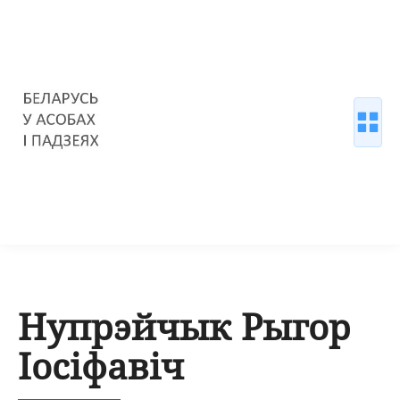
Нупрэйчык Рыгор
Іосіфавіч