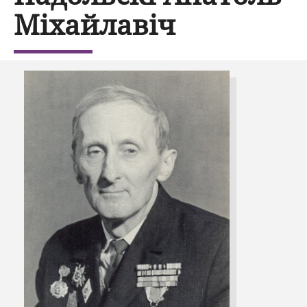
Міхайлавіч