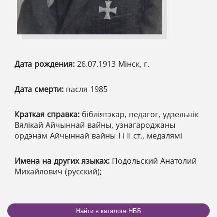
Дата рождения:
26.07.1913 Мінск, г.
Дата смерти:
пасля 1985
Краткая справка:
бібліятэкар, педагог, удзельнік
Вялікай Айчыннай вайны, узнагароджаны
ордэнам Айчыннай вайны І і ІІ ст., медалямі
Имена на других языках:
Подольский Анатолий
Михайлович (русский);
Найти в каталоге НББ