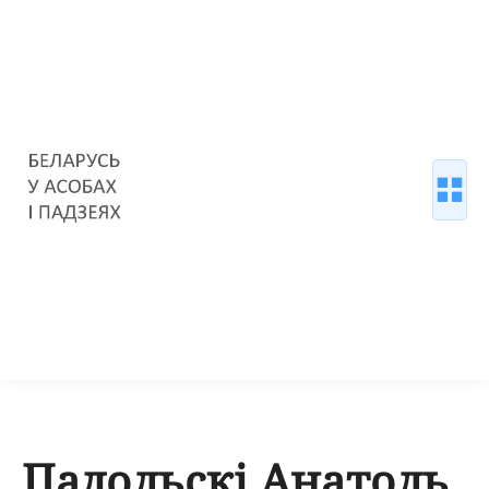
Падольскі Анатоль