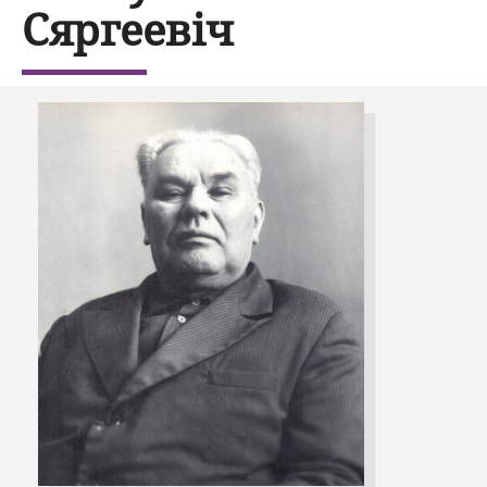
Сяргеевіч