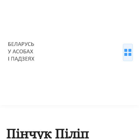
Пінчук Піліп