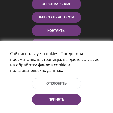
ОБРАТНАЯ СВЯЗЬ
КАК СТАТЬ АВТОРОМ
КОНТАКТЫ
ПОМОЩЬ
Сайт использует cookies. Продолжая
просматривать страницы, вы даете согласие
на обработку файлов cookie и
пользовательских данных.
ОТКЛОНИТЬ
Пр-т Независимости 116
г. Минск, Республика Беларусь, 220114
ПРИНЯТЬ
Тел.: (+375 17) 368 37 37, Факс: (+375 17)
368 97 06