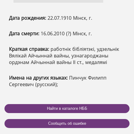
Дата рождения:
22.07.1910 Мінск, г.
Дата смерти:
16.06.2010 (?) Мінск, г.
Краткая справка:
работнік бібліятэкі, удзельнік
Вялікай Айчыннай вайны, узнагароджаны
ордэнам Айчыннай вайны ІІ ст., медалямі
Имена на других языках:
Пинчук Филипп
Сергеевич (русский);
Найти в каталоге НББ
Сообщить об ошибке