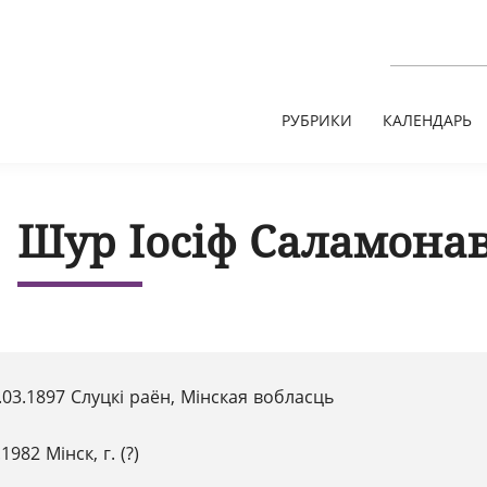
РУБРИКИ
КАЛЕНДАРЬ
Шур Іосіф Саламонав
.03.1897 Слуцкі раён, Мінская вобласць
1982 Мінск, г. (?)