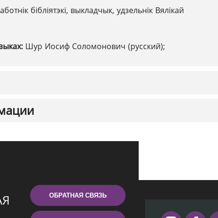
аботнік бібліятэкі, выкладчык, удзельнік Вялікай
зыках:
Шур Иосиф Соломонович (русский);
мации
ОБРАТНАЯ СВЯЗЬ