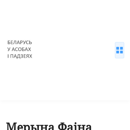
Мерына Фаіна