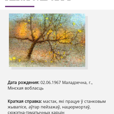
Дата рождения:
02.06.1967 Маладзечна, г.,
Мінская вобласць
Краткая справка:
мастак, які працуе ў станковым
жывапісе, аўтар пейзажаў, нацюрмортаў,
сюжэтна-тэматычных карцін