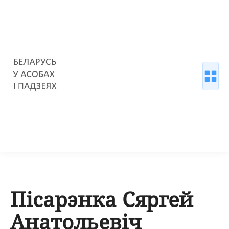
Пісарэнка Сяргей
Анатольевіч