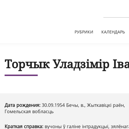
РУБРИКИ
КАЛЕНДАРЬ
Торчык Уладзімір Ів
Дата рождения:
30.09.1954 Бечы, в., Жыткавіцкі раён,
Гомельская вобласць
Краткая справка:
вучоны ў галіне інтрадукцыі, зялёнаг