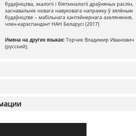
будаўніцтва, экалогіі і біятэхналогіі драўняных раслін,
заснавальнік новага навуковага напрамку ў зялёным
будаўніцтве – мабільнага кантэйнернага азелянення,
член-карэспандэнт НАН Беларусі (2017)
Имена на других языках:
Торчик Владимир Иванович
(русский);
мации