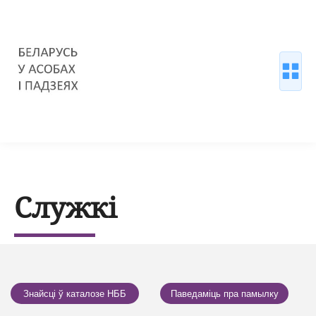
Служкі
Знайсці ў каталозе НББ
Паведаміць пра памылку