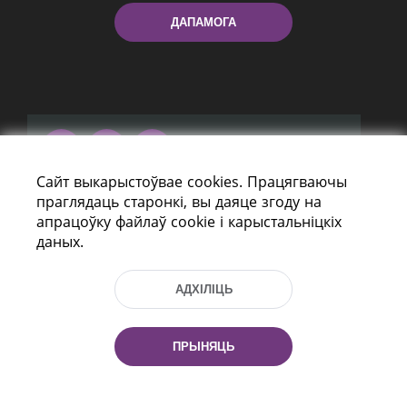
ДАПАМОГА
Сайт выкарыстоўвае cookies. Працягваючы
праспект Незалежнасці 116
праглядаць старонкі, вы даяце згоду на
г. Мiнск, Рэспубліка Беларусь, 220114
апрацоўку файлаў cookie і карыстальніцкіх
Тэл.: (+375 17) 368 37 37, Факс: (+375 17)
даных.
368 97 06
Эл. пошта: inbox@nlb.by
АДХІЛІЦЬ
ПРЫНЯЦЬ
Усе правы абаронены:
«Нацыянальная бібліятэка
Беларусі» 2006 — 2026