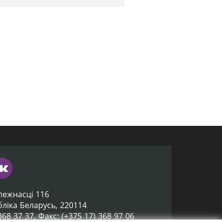
лежнасці 116
убліка Беларусь, 220114
 368 37 37, Факс: (+375 17) 368 97 06