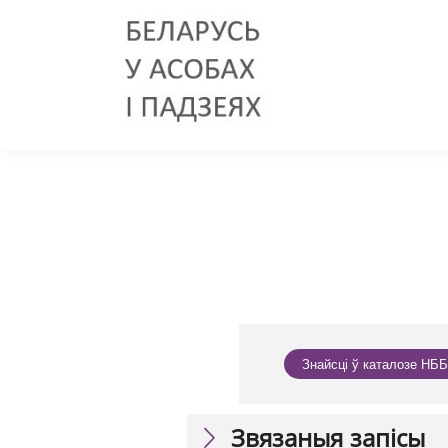
Знайсці ў каталозе НББ
Звязаныя запісы