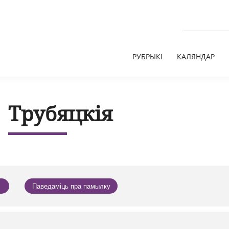
РУБРЫКІ
КАЛЯНДАР
Трубяцкія
Паведаміць пра памылку