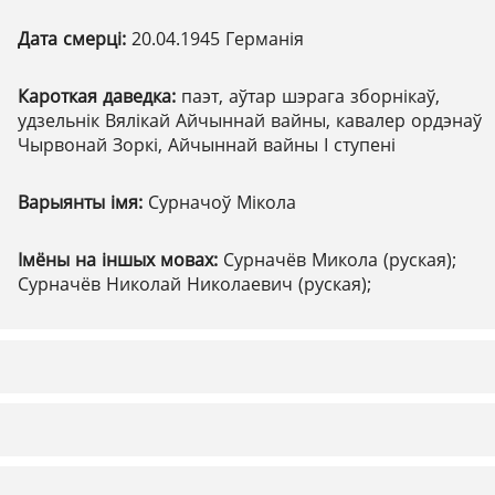
Дата смерці:
20.04.1945 Германія
Кароткая даведка:
паэт, аўтар шэрага зборнікаў,
удзельнік Вялікай Айчыннай вайны, кавалер ордэнаў
Чырвонай Зоркі, Айчыннай вайны І ступені
Варыянты імя:
Сурначоў Мікола
Імёны на іншых мовах:
Сурначёв Микола (руская);
Сурначёв Николай Николаевич (руская);