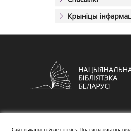
Крыніцы інфарма
Сайт выкарыстоўвае cookies. Працягваючы прагляд