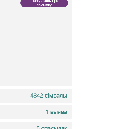
Паведаміць пра
памылку
4342 сімвалы
1 выява
6 спасылак