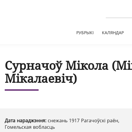
РУБРЫКІ
КАЛЯНДАР
Сурначоў Мікола (М
Мікалаевіч)
Дата нараджэння:
снежань 1917 Рагачоўскі раён,
Гомельская вобласць