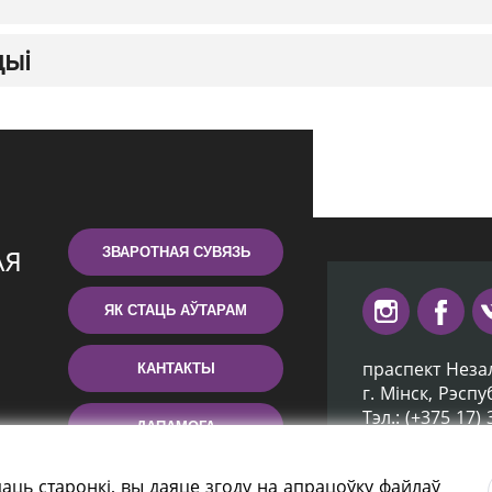
цыі
ЗВАРОТНАЯ СУВЯЗЬ
ЯК СТАЦЬ АЎТАРАМ
праспект Неза
КАНТАКТЫ
г. Мiнск, Рэсп
Тэл.: (+375 17)
ДАПАМОГА
Эл. пошта: inb
аць старонкі, вы даяце згоду на апрацоўку файлаў