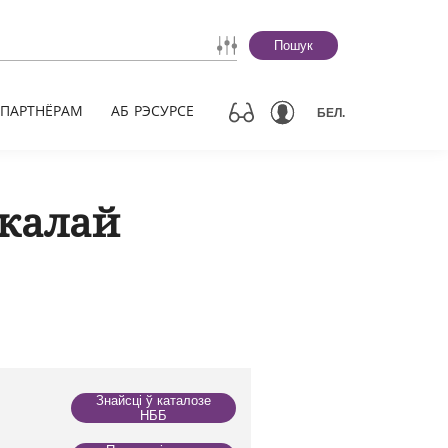
Пошук
ПАРТНЁРАМ
АБ РЭСУРСЕ
БЕЛ.
ікалай
Знайсці ў каталозе
НББ