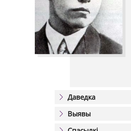
Даведка
Выявы
Спасылкі