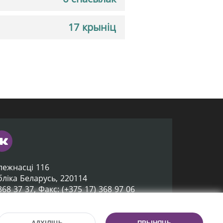
17 крыніц
лежнасці 116
убліка Беларусь, 220114
 368 37 37, Факс: (+375 17) 368 97 06
ox@nlb.by