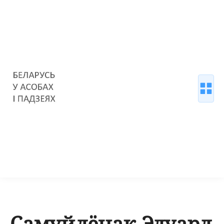
Самуйлёнак Эдуард