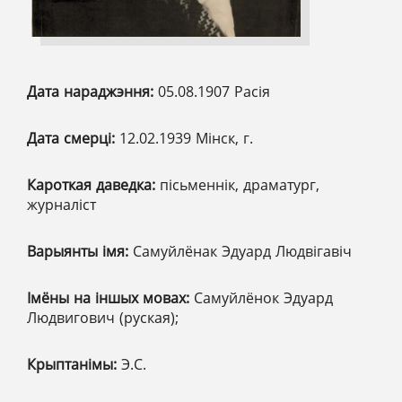
Дата нараджэння:
05.08.1907 Расія
Дата смерці:
12.02.1939 Мінск, г.
Кароткая даведка:
пісьменнік, драматург,
журналіст
Варыянты імя:
Самуйлёнак Эдуард Людвігавіч
Імёны на іншых мовах:
Самуйлёнок Эдуард
Людвигович (руская);
Крыптанімы:
Э.С.