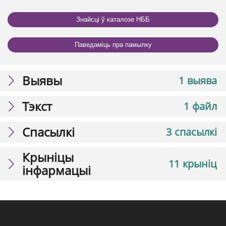
Знайсці ў каталозе НББ
Паведаміць пра памылку
Выявы
1 выява
Тэкст
1 файл
Спасылкі
3 спасылкі
Крыніцы
11 крыніц
інфармацыі