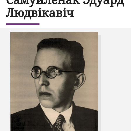
Людвікавіч