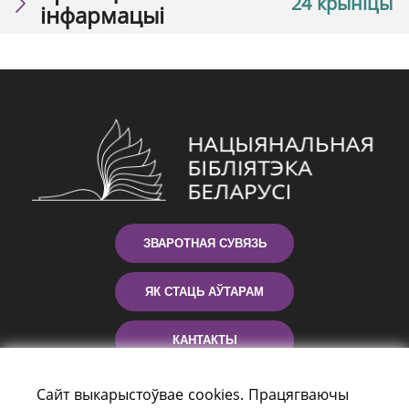
24 крыніцы
інфармацыі
ЗВАРОТНАЯ СУВЯЗЬ
ЯК СТАЦЬ АЎТАРАМ
КАНТАКТЫ
ДАПАМОГА
Сайт выкарыстоўвае cookies. Працягваючы