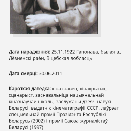
Дата нараджэння:
25.11.1922 Гапонава, былая в.,
Лёзненскі раён, Віцебская вобласць
Дата смерці:
30.06.2011
Кароткая даведка:
кіназнавец, кінакрытык,
сцэнарыст, заснавальніца нацыянальнай
кіназнаўчай школы, заслужаны дзеяч навукі
Беларусі, выдатнік кінематаграфіі СССР, лаўрэат
спецыяльнай прэміі Прэзідэнта Рэспублікі
Беларусь (2002) і прэміі Саюза журналістаў
Беларусі (1997)