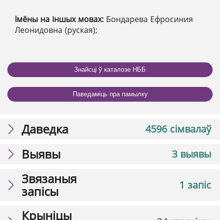
Імёны на іншых мовах:
Бондарева Ефросиния
Леонидовна (руская);
Знайсці ў каталозе НББ
Паведаміць пра памылку
Даведка
4596 сімвалаў
Выявы
3 выявы
Звязаныя
1 запіс
запісы
Крыніцы