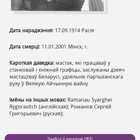
Дата нараджэння:
17.09.1914 Расія
Дата смерці:
11.01.2001 Мінск, г.
Кароткая даведка:
мастак, які працаваў у
станковай і кніжнай графіцы, заслужаны дзеяч
мастацтваў Беларусі, удзельнік партызанскага
руху ў Вялікую Айчынную вайну
Імёны на іншых мовах:
Ramanau Syarghei
Rygoravitch (англійская); Романов Сергей
Григорьевич (руская);
Знайсці ў каталозе НББ