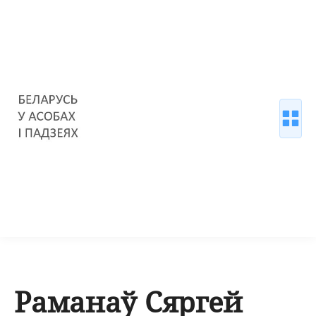
Раманаў Сяргей